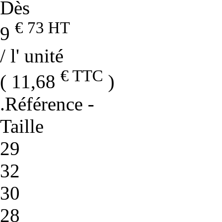
Dès
€ 73
HT
9
/ l' unité
€ TTC
( 11,68
)
.Référence
-
Taille
29
32
30
28