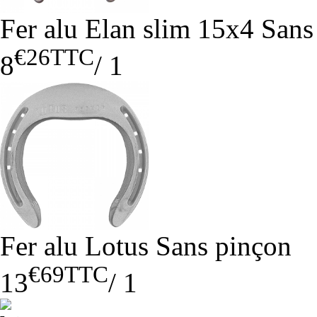
Fer alu Elan slim 15x4 Sans
€26
TTC
8
/
1
Fer alu Lotus Sans pinçon
€69
TTC
13
/
1