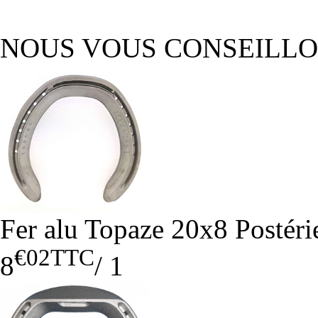
NOUS VOUS CONSEILL
Fer alu Topaze 20x8 Postéri
€02
TTC
8
/
1