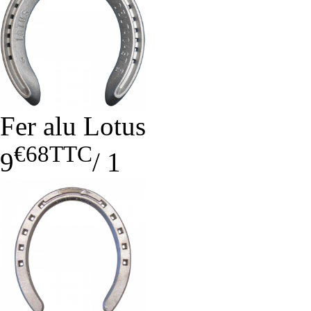
Fer alu Lotus
€68
TTC
9
/
1