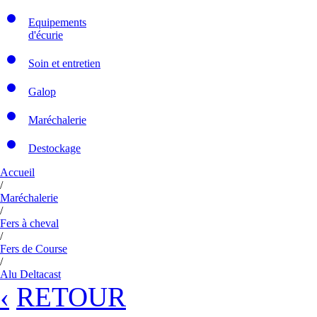
Equipements
d'écurie
Soin et entretien
Galop
Maréchalerie
Destockage
Accueil
/
Maréchalerie
/
Fers à cheval
/
Fers de Course
/
Alu Deltacast
‹
RETOUR