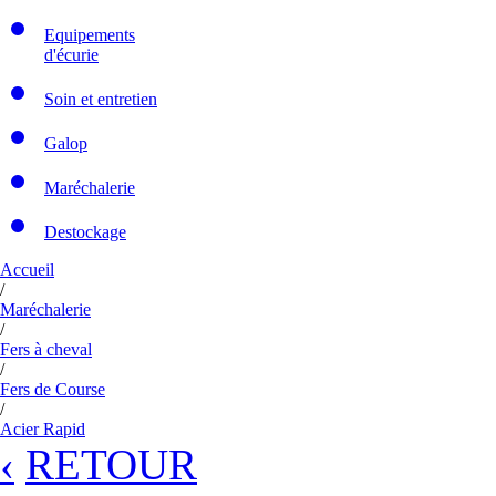
Equipements
d'écurie
Soin et entretien
Galop
Maréchalerie
Destockage
Accueil
/
Maréchalerie
/
Fers à cheval
/
Fers de Course
/
Acier Rapid
‹
RETOUR