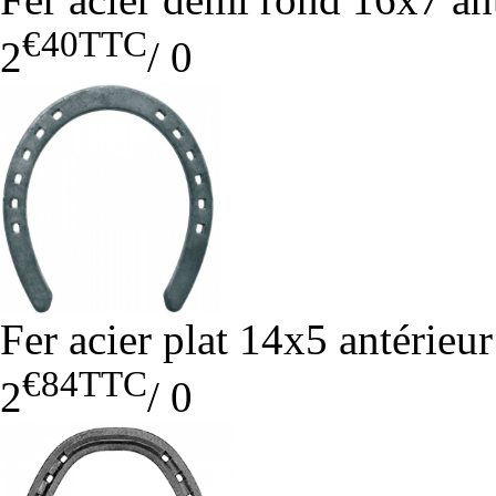
€40
TTC
2
/
0
Fer acier plat 14x5 antérieu
€84
TTC
2
/
0