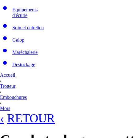
Equipements
d'écurie
Soin et entretien
Galop
Maréchalerie
Destockage
Accueil
/
Trotteur
/
Embouchures
/
Mors
‹
RETOUR