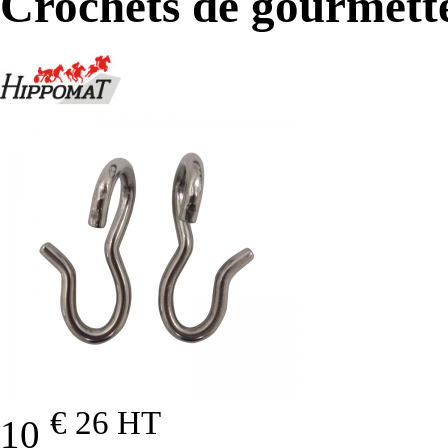
Crochets de gourmett
€ 26
HT
10