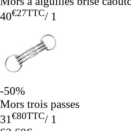
Mors à aiguilles brisé caou
€27
TTC
40
/
1
-50%
Mors trois passes
€80
TTC
31
/
1