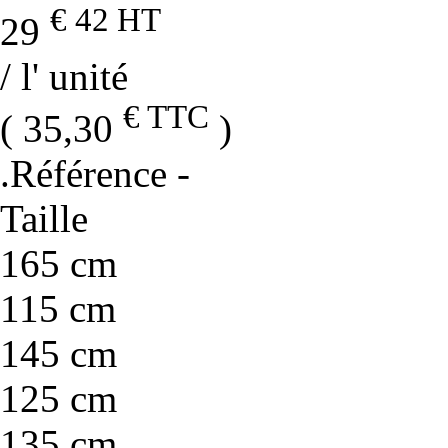
€ 42
HT
29
/ l' unité
€ TTC
( 35,30
)
.Référence
-
Taille
165 cm
115 cm
145 cm
125 cm
135 cm