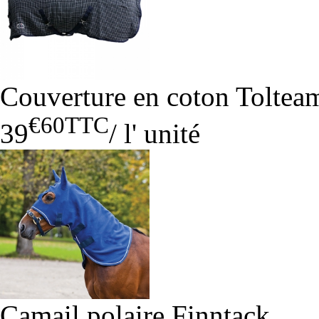
Couverture en coton Tolteam
€60
TTC
39
/
l' unité
Camail polaire Finntack