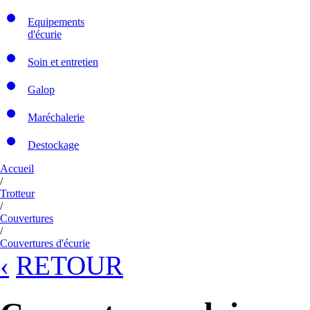
Equipements
d'écurie
Soin et entretien
Galop
Maréchalerie
Destockage
Accueil
/
Trotteur
/
Couvertures
/
Couvertures d'écurie
‹
RETOUR