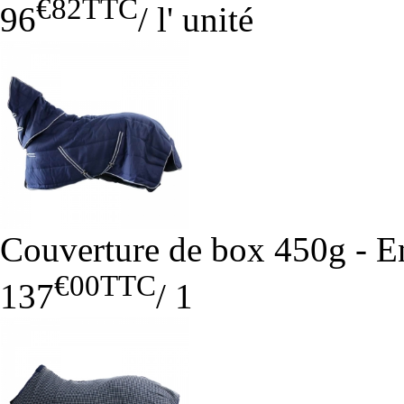
€82
TTC
96
/
l' unité
Couverture de box 450g - E
€00
TTC
137
/
1