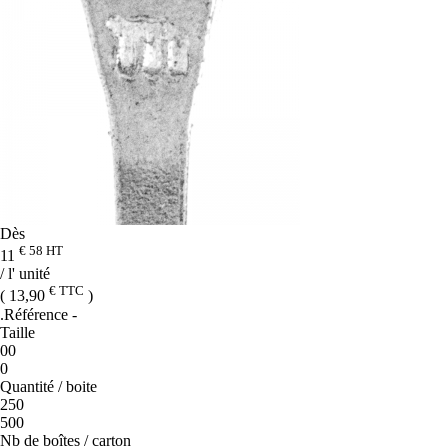
Dès
€ 58
HT
11
/ l' unité
€ TTC
( 13,90
)
.Référence
-
Taille
00
0
Quantité / boite
250
500
Nb de boîtes / carton