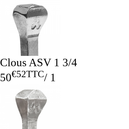
Clous ASV 1 3/4
€52
TTC
50
/
1