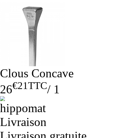
Clous Concave
€21
TTC
26
/
1
Livraison gratuite