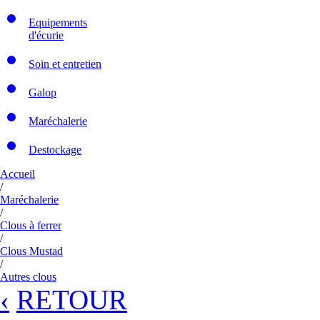
Equipements
d'écurie
Soin et entretien
Galop
Maréchalerie
Destockage
Accueil
/
Maréchalerie
/
Clous à ferrer
/
Clous Mustad
/
Autres clous
‹
RETOUR