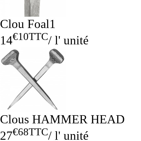
Clou Foal1
€10
TTC
14
/
l' unité
Clous HAMMER HEAD
€68
TTC
27
/
l' unité