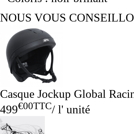
NOUS VOUS CONSEILL
Casque Jockup Global Racin
€00
TTC
499
/
l' unité