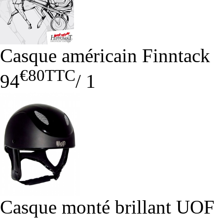
Casque américain Finntack
€80
TTC
94
/
1
Casque monté brillant UOF