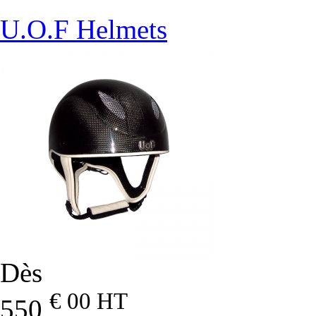
U.O.F Helmets
Dès
€ 00
HT
550