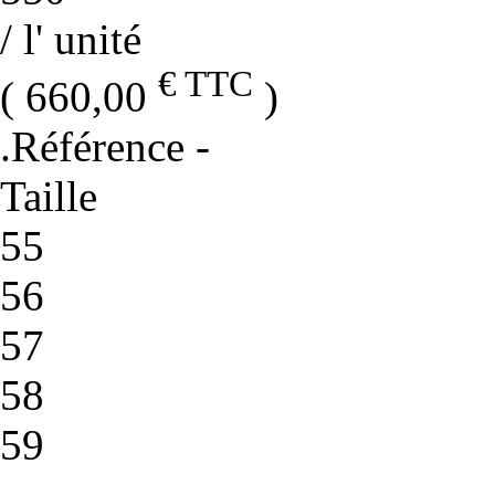
/ l' unité
€ TTC
( 660,00
)
.Référence
-
Taille
55
56
57
58
59