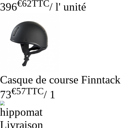
€62
TTC
396
/
l' unité
Casque de course Finntack
€57
TTC
73
/
1