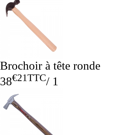
Brochoir à tête ronde
€21
TTC
38
/
1