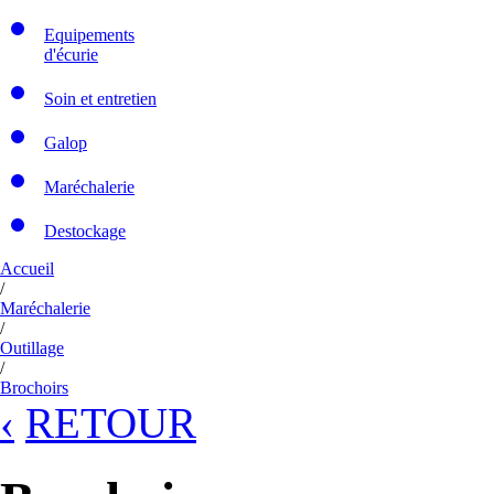
Equipements
d'écurie
Soin et entretien
Galop
Maréchalerie
Destockage
Accueil
/
Maréchalerie
/
Outillage
/
Brochoirs
‹
RETOUR