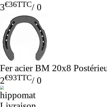
€36
TTC
3
/
0
Fer acier BM 20x8 Postérieu
€93
TTC
2
/
0