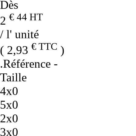
Dès
€ 44
HT
2
/ l' unité
€ TTC
( 2,93
)
.Référence
-
Taille
4x0
5x0
2x0
3x0