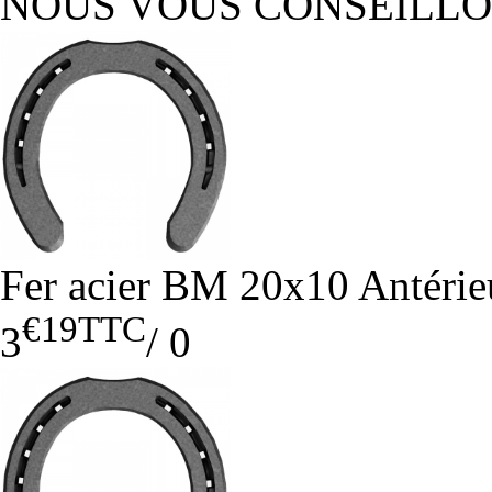
NOUS VOUS CONSEILL
Fer acier BM 20x10 Antérie
€19
TTC
3
/
0