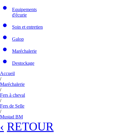
Equipements
d'écurie
Soin et entretien
Galop
Maréchalerie
Destockage
Accueil
/
Maréchalerie
/
Fers à cheval
/
Fers de Selle
/
Mustad BM
‹
RETOUR