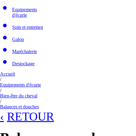
Equipements
d'écurie
Soin et entretien
Galop
Maréchalerie
Destockage
Accueil
/
Equipements d'écurie
/
Bien-être du cheval
/
Balances et douches
‹
RETOUR