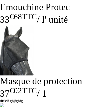
Emouchine Protec
€68
TTC
33
/
l' unité
Masque de protection
€02
TTC
37
/
1
dffsdf ghjfghfg