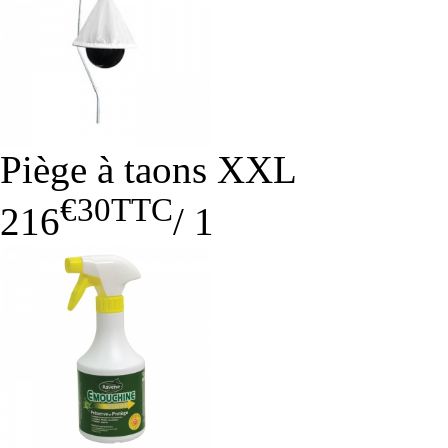
Piège à taons XXL
€30
TTC
216
/
1