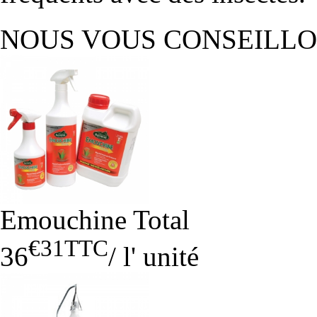
NOUS VOUS CONSEILL
Emouchine Total
€31
TTC
36
/
l' unité