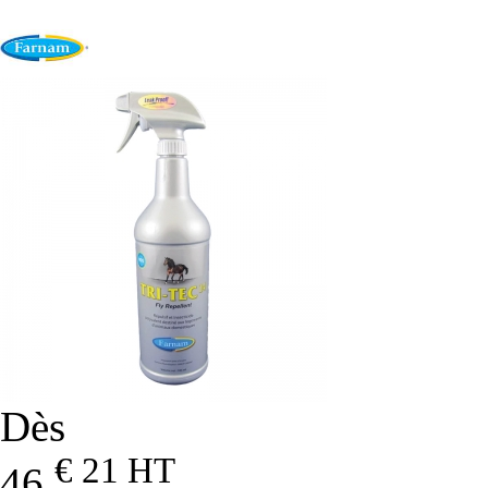
Dès
€ 21
HT
46