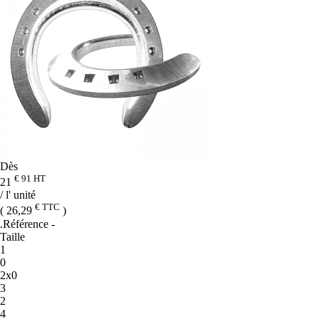
Dès
€ 91
HT
21
/ l' unité
€ TTC
( 26,29
)
.Référence
-
Taille
1
0
2x0
3
2
4