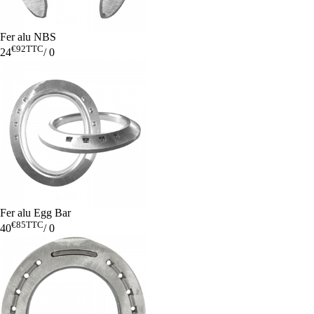
Fer alu NBS
€92
TTC
24
/
0
Fer alu Egg Bar
€85
TTC
40
/
0