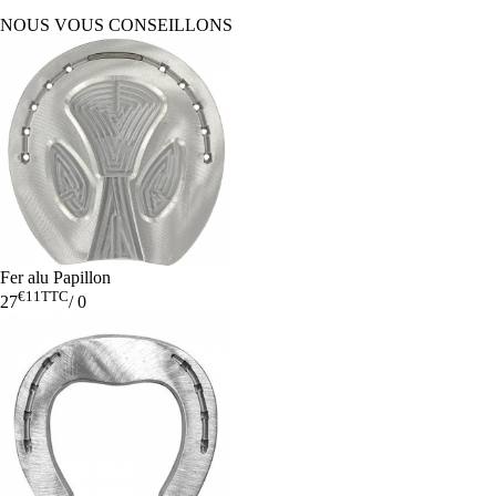
NOUS VOUS CONSEILLONS
Fer alu Papillon
€11
TTC
27
/
0