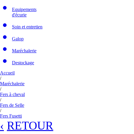
Equipements
d'écurie
Soin et entretien
Galop
Maréchalerie
Destockage
Accueil
/
Maréchalerie
/
Fers à cheval
/
Fers de Selle
/
Fers Fusetti
‹
RETOUR