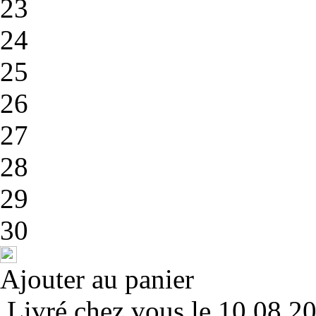
23
24
25
26
27
28
29
30
Ajouter au panier
Livré chez vous le 10.08.2