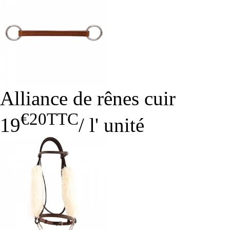
Alliance de rênes cuir
€20
TTC
19
/
l' unité