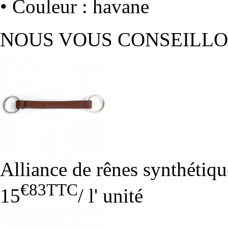
• Couleur : havane
NOUS VOUS CONSEILL
Alliance de rênes synthétiqu
€83
TTC
15
/
l' unité