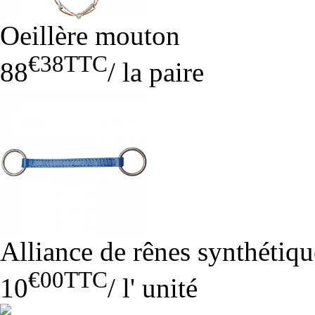
Oeillère mouton
€38
TTC
88
/
la paire
Alliance de rênes synthétiqu
€00
TTC
10
/
l' unité