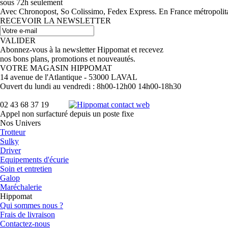
sous 72h seulement
Avec Chronopost, So Colissimo, Fedex Express. En France métropolitain
RECEVOIR LA NEWSLETTER
VALIDER
Abonnez-vous à la newsletter Hippomat et recevez
nos bons plans, promotions et nouveautés.
VOTRE MAGASIN HIPPOMAT
14 avenue de l'Atlantique - 53000 LAVAL
Ouvert du lundi au vendredi : 8h00-12h00 14h00-18h30
02 43 68 37 19
Appel non surfacturé depuis un poste fixe
Nos Univers
Trotteur
Sulky
Driver
Equipements d'écurie
Soin et entretien
Galop
Maréchalerie
Hippomat
Qui sommes nous ?
Frais de livraison
Contactez-nous