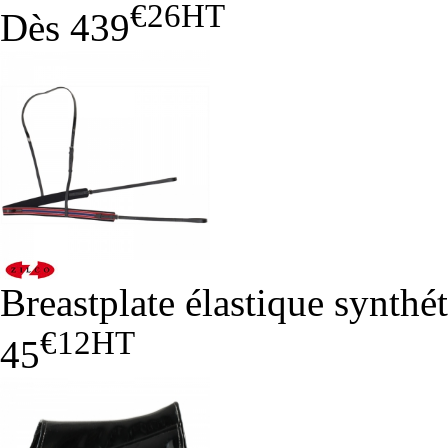
€26
HT
Dès
439
Breastplate élastique synthé
€12
HT
45