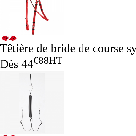
Têtière de bride de course s
€88
HT
Dès
44