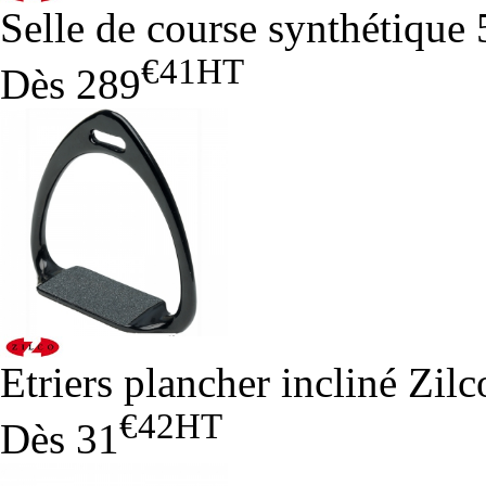
Selle de course synthétique 
€41
HT
Dès
289
Etriers plancher incliné Zilc
€42
HT
Dès
31