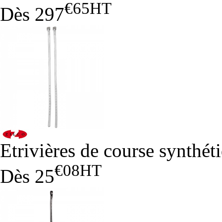
€65
HT
Dès
297
Etrivières de course synthé
€08
HT
Dès
25