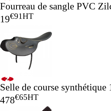
Fourreau de sangle PVC Zil
€91
HT
19
Selle de course synthétique 
€65
HT
478