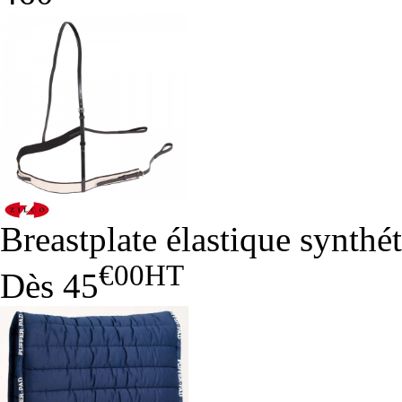
Breastplate élastique synthé
€00
HT
Dès
45