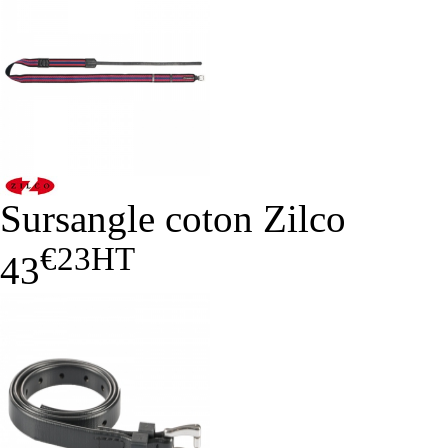
Sursangle coton Zilco
€23
HT
43