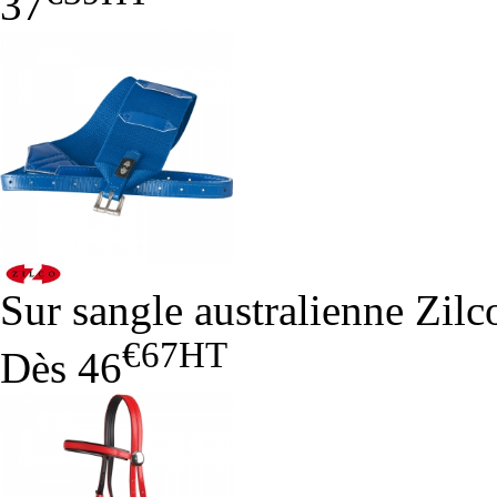
37
Sur sangle australienne Zilc
€67
HT
Dès
46