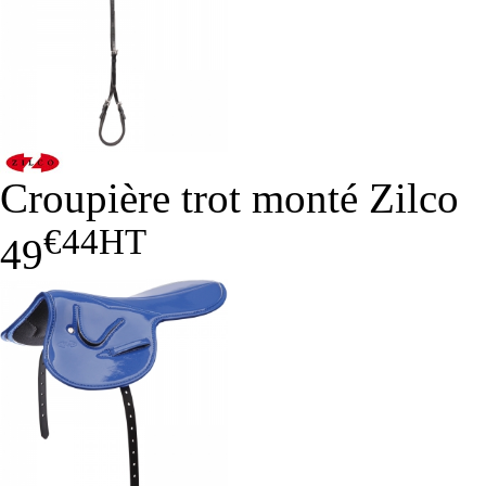
Croupière trot monté Zilco
€44
HT
49