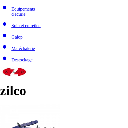
Equipements
d'écurie
Soin et entretien
Galop
Maréchalerie
Destockage
zilco