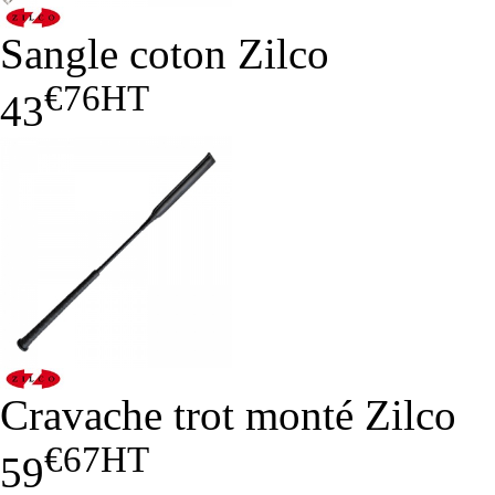
Sangle coton Zilco
€76
HT
43
Cravache trot monté Zilco
€67
HT
59