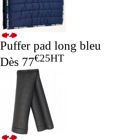
Puffer pad long bleu
€25
HT
Dès
77