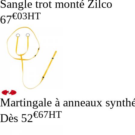
Sangle trot monté Zilco
€03
HT
67
Martingale à anneaux synth
€67
HT
Dès
52