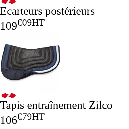
Ecarteurs postérieurs
€09
HT
109
Tapis entraînement Zilco
€79
HT
106