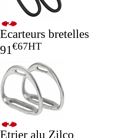
Ecarteurs bretelles
€67
HT
91
Etrier alu Zilco