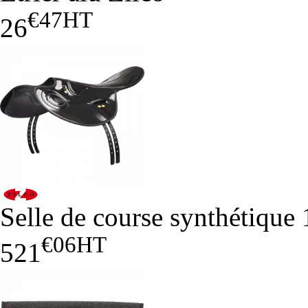
€47
HT
26
Selle de course synthétique 
€06
HT
521