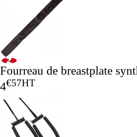
Fourreau de breastplate synt
€57
HT
4