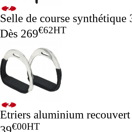
Selle de course synthétique 
€62
HT
Dès
269
Etriers aluminium recouvert
€00
HT
39