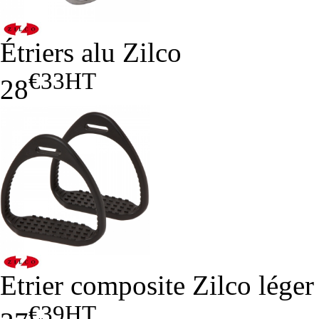
Étriers alu Zilco
€33
HT
28
Etrier composite Zilco léger
€39
HT