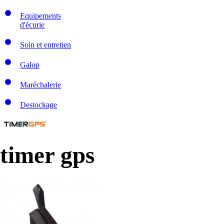
Equipements
d'écurie
Soin et entretien
Galop
Maréchalerie
Destockage
timer gps