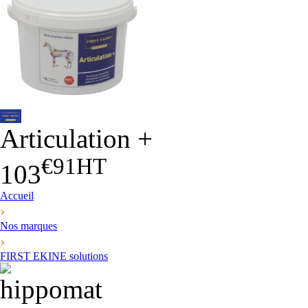
Articulation +
€91
HT
103
Accueil
›
Nos marques
›
FIRST EKINE solutions